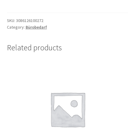
Rapid
25ml
quantity
SKU:
3086126100272
Category:
Bürobedarf
Related products