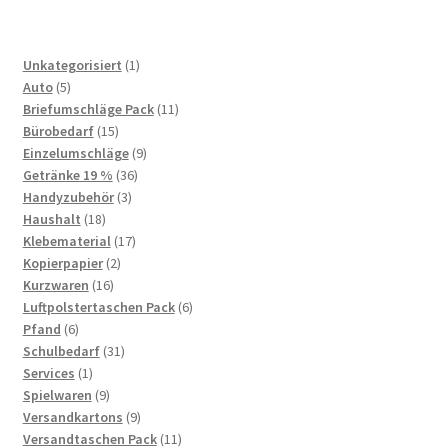
1
Unkategorisiert
1
5
product
Auto
5
products
11
Briefumschläge Pack
11
15
products
Bürobedarf
15
products
9
Einzelumschläge
9
36
products
Getränke 19 %
36
3
products
Handyzubehör
3
18
products
Haushalt
18
products
17
Klebematerial
17
2
products
Kopierpapier
2
16
products
Kurzwaren
16
products
6
Luftpolstertaschen Pack
6
6
products
Pfand
6
products
31
Schulbedarf
31
1
products
Services
1
product
9
Spielwaren
9
products
9
Versandkartons
9
products
11
Versandtaschen Pack
11