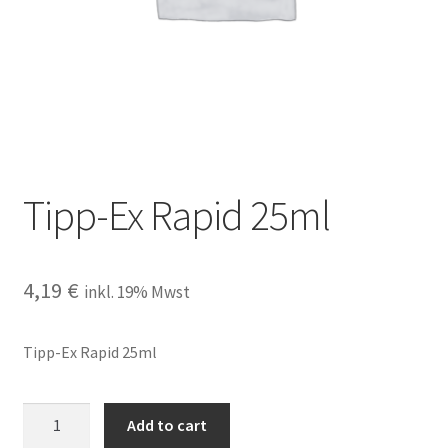
Mein Konto
Öffnungszeiten
Richtlinie für Rückerstattungen und Rückgaben
Versand und Zahlungsbedingungen
Tipp-Ex Rapid 25ml
Warenkorb
4,19
€
inkl. 19% Mwst
Widerrufsbelehrung
Tipp-Ex Rapid 25ml
Tipp-
Add to cart
Ex