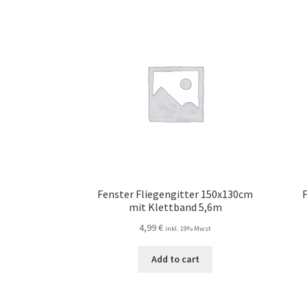
Fenster Fliegengitter 150x130cm
F
mit Klettband 5,6m
4,99
€
inkl. 19% Mwst
Add to cart