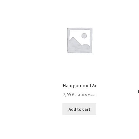
Haargummi 12x
2,99
€
inkl. 19% Mwst
Add to cart