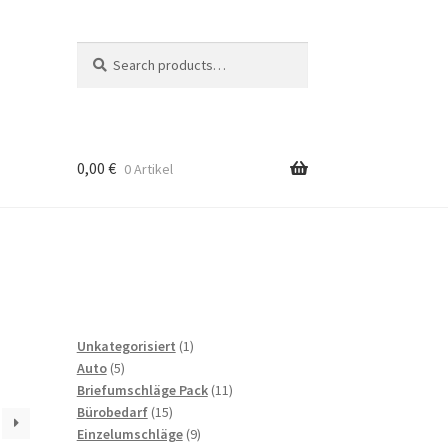
Search
Search
for:
0,00
€
0 Artikel
to
b
1
Unkategorisiert
1
5
product
Auto
5
products
11
Briefumschläge Pack
11
15
products
Bürobedarf
15
products
9
Einzelumschläge
9