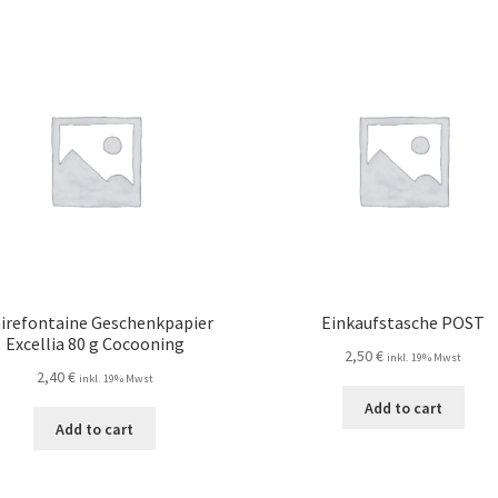
airefontaine Geschenkpapier
Einkaufstasche POST
Excellia 80 g Cocooning
2,50
€
inkl. 19% Mwst
2,40
€
inkl. 19% Mwst
Add to cart
Add to cart