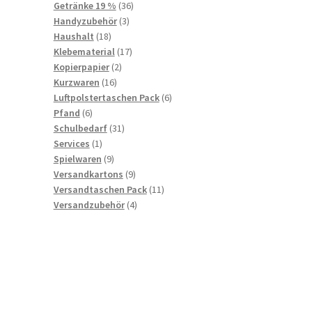
36
products
Getränke 19 %
36
3
products
Handyzubehör
3
18
products
Haushalt
18
products
17
Klebematerial
17
2
products
Kopierpapier
2
16
products
Kurzwaren
16
products
6
Luftpolstertaschen Pack
6
6
products
Pfand
6
products
31
Schulbedarf
31
1
products
Services
1
product
9
Spielwaren
9
products
9
Versandkartons
9
products
11
Versandtaschen Pack
11
4
products
Versandzubehör
4
products