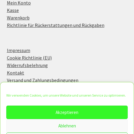
Mein Konto
Kasse
Warenkorb
Richtlinie für Rückerstattungen und Rückgaben
Impressum
Cookie Richtlinie (EU)
Widerrufsbelehrung
Kontakt
Versand und Zahlungsbedingungen
Wir verwenden Cookies, um unsere Website und unseren Service zu optimieren.
Akzeptieren
This is a demo store for testing purposes — no orders
© KS Concept 2026
shall be fulfilled.
Datenschutzerklärung
Erstellt mit WooCommerce
.
Ablehnen
Dismiss