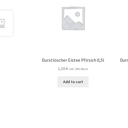
Durstlöscher Eistee Pfirsich 0,5l
Durs
1,50
€
inkl. 19% Mwst
Add to cart