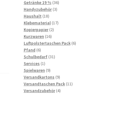
36
products
Getränke 19 %
36
3
products
Handyzubehör
3
18
products
Haushalt
18
products
17
Klebematerial
17
2
products
Kopierpapier
2
16
products
Kurzwaren
16
products
6
Luftpolstertaschen Pack
6
6
products
Pfand
6
products
31
Schulbedarf
31
1
products
Services
1
product
9
Spielwaren
9
products
9
Versandkartons
9
products
11
Versandtaschen Pack
11
4
products
Versandzubehör
4
products