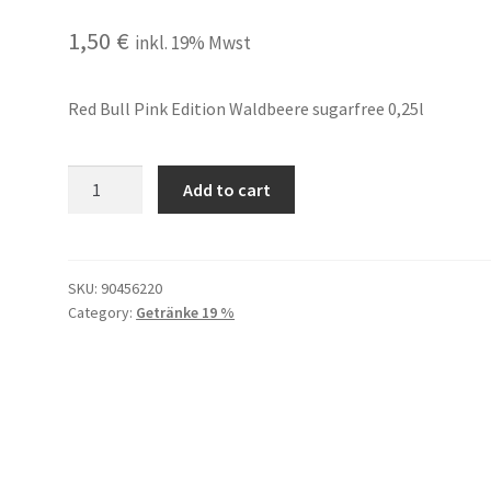
1,50
€
inkl. 19% Mwst
Red Bull Pink Edition Waldbeere sugarfree 0,25l
Red
Add to cart
Bull
Pink
Edition
Waldbeere
SKU:
90456220
Category:
Getränke 19 %
sugarfree
0,25l
quantity