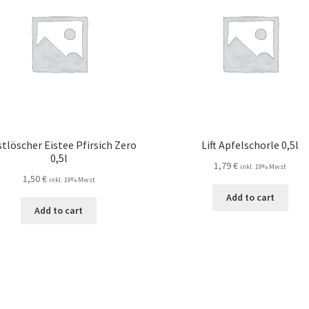
tlöscher Eistee Pfirsich Zero
Lift Apfelschorle 0,5l
0,5l
1,79
€
inkl. 19% Mwst
1,50
€
inkl. 19% Mwst
Add to cart
Add to cart