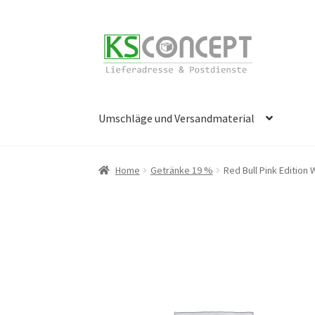
Zur
Zum
Navigation
Inhalt
springen
springen
Umschläge und Versandmaterial
Start
Cookie-Richtlinie (EU)
Datenschutzerk
Home
Getränke 19 %
Red Bull Pink Edition
Öffnungszeiten
Richtlinie für Rückerstattu
Widerrufsbelehrung