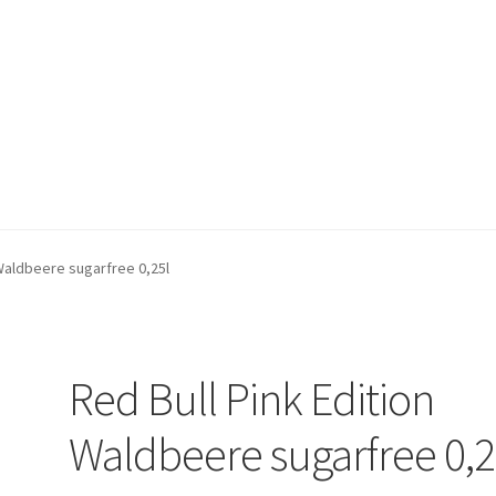
lärung
Herzlich Willkommen
Impressum
Kasse
Kontakt
Mein Kon
 Waldbeere sugarfree 0,25l
ngen und Rückgaben
Versand und Zahlungsbedingungen
Warenkor
Red Bull Pink Edition
Waldbeere sugarfree 0,2