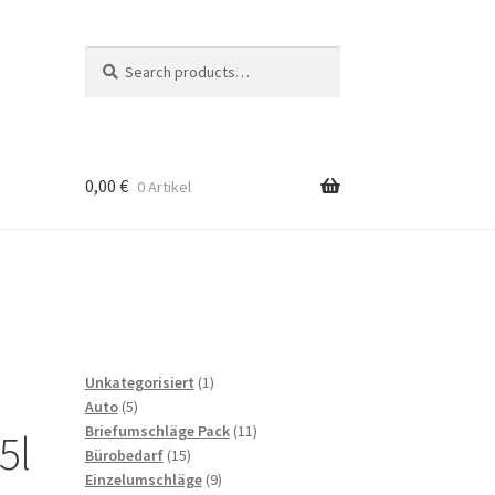
Search
Search
for:
0,00
€
0 Artikel
to
b
1
Unkategorisiert
1
5
product
Auto
5
products
11
Briefumschläge Pack
11
5l
15
products
Bürobedarf
15
products
9
Einzelumschläge
9