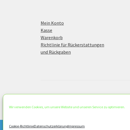
Mein Konto
Kasse
Warenkorb
Richtlinie für Rückerstattungen
und Rückgaben
© KS Concept 2026
Datenschutzerklärung
Erstellt mit WooC
Wir verwenden Cookies, um unsere Website und unseren Service zu optimieren.
Cookie-Richtlinie
Datenschutzerklärung
Impressum
This is a demo store for testing purposes — no orders shall 