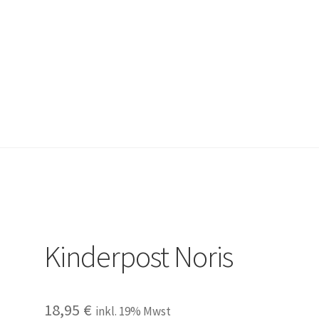
lärung
Herzlich Willkommen
Impressum
Kasse
Kontakt
Mein Kon
ngen und Rückgaben
Versand und Zahlungsbedingungen
Warenkor
Kinderpost Noris
18,95
€
inkl. 19% Mwst