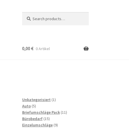
Search
Search
for:
0,00
€
0 Artikel
to
b
1
Unkategorisiert
1
5
product
Auto
5
products
11
Briefumschläge Pack
11
15
products
Bürobedarf
15
products
9
Einzelumschläge
9