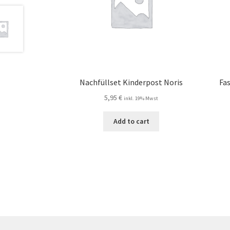
Nachfüllset Kinderpost Noris
Fa
5,95
€
inkl. 19% Mwst
Add to cart