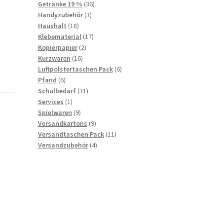
36
products
Getränke 19 %
36
3
products
Handyzubehör
3
18
products
Haushalt
18
products
17
Klebematerial
17
2
products
Kopierpapier
2
16
products
Kurzwaren
16
products
6
Luftpolstertaschen Pack
6
6
products
Pfand
6
products
31
Schulbedarf
31
1
products
Services
1
product
9
Spielwaren
9
products
9
Versandkartons
9
products
11
Versandtaschen Pack
11
4
products
Versandzubehör
4
products