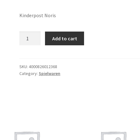
Kinderpost Noris
Kinderpost
Add to cart
Noris
quantity
SKU:
4000826012368
Category:
Spielwaren