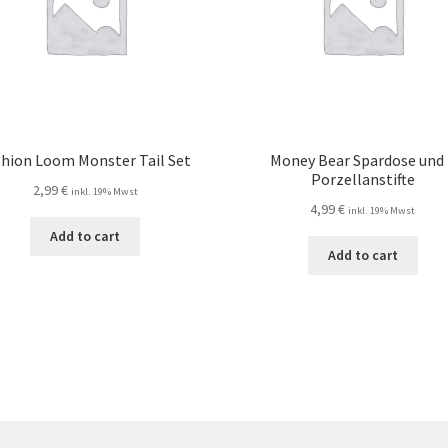
shion Loom Monster Tail Set
Money Bear Spardose und 
Porzellanstifte
2,99
€
inkl. 19% Mwst
4,99
€
inkl. 19% Mwst
Add to cart
Add to cart