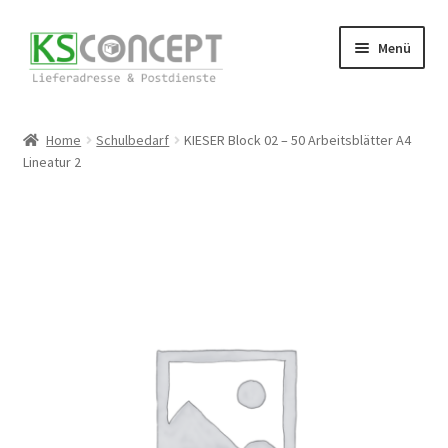
Zur
Zum
Menü
Navigation
Inhalt
springen
springen
Start
Home
Schulbedarf
KIESER Block 02 – 50 Arbeitsblätter A4
Lineatur 2
Cookie-Richtlinie (EU)
Datenschutzerklärung
Herzlich Willkommen
Impressum
Kasse
Kontakt