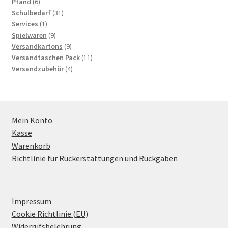
6
products
Pfand
6
products
31
Schulbedarf
31
1
products
Services
1
product
9
Spielwaren
9
products
9
Versandkartons
9
products
11
Versandtaschen Pack
11
4
products
Versandzubehör
4
products
Mein Konto
Kasse
Warenkorb
Richtlinie für Rückerstattungen und Rückgaben
Impressum
Cookie Richtlinie (EU)
Widerrufsbelehrung