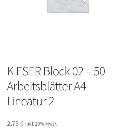
Mein Konto
Öffnungszeiten
Richtlinie für Rückerstattungen und Rückgaben
Versand und Zahlungsbedingungen
KIESER Block 02 – 50
Warenkorb
Arbeitsblätter A4
Widerrufsbelehrung
Lineatur 2
2,75
€
inkl. 19% Mwst