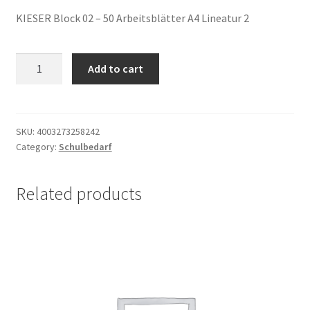
KIESER Block 02 – 50 Arbeitsblätter A4 Lineatur 2
KIESER
Add to cart
Block
02
-
50
SKU:
4003273258242
Category:
Schulbedarf
Arbeitsblätter
A4
Lineatur
Related products
2
quantity