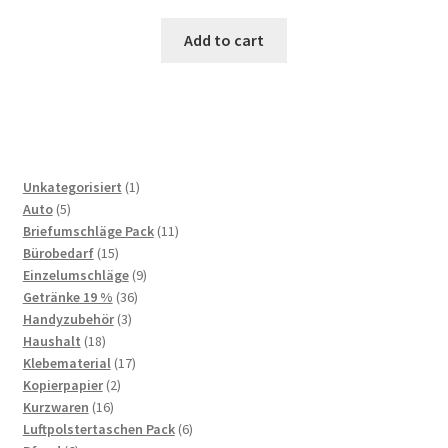
Add to cart
1
Unkategorisiert
1
5
product
Auto
5
products
11
Briefumschläge Pack
11
15
products
Bürobedarf
15
products
9
Einzelumschläge
9
36
products
Getränke 19 %
36
3
products
Handyzubehör
3
18
products
Haushalt
18
products
17
Klebematerial
17
2
products
Kopierpapier
2
16
products
Kurzwaren
16
products
6
Luftpolstertaschen Pack
6