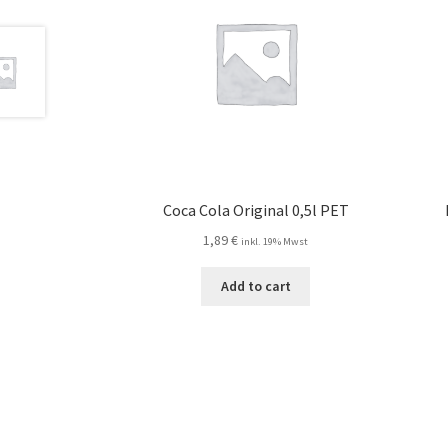
Coca Cola Original 0,5l PET
1,89
€
inkl. 19% Mwst
Add to cart