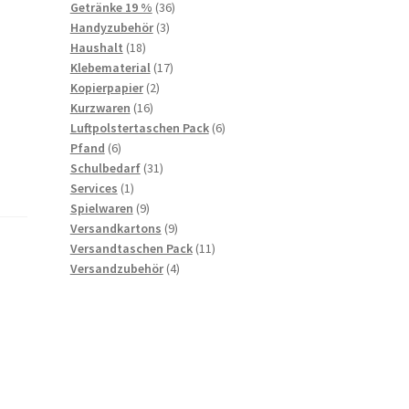
36
products
Getränke 19 %
36
3
products
Handyzubehör
3
18
products
Haushalt
18
products
17
Klebematerial
17
2
products
Kopierpapier
2
16
products
Kurzwaren
16
products
6
Luftpolstertaschen Pack
6
6
products
Pfand
6
products
31
Schulbedarf
31
1
products
Services
1
product
9
Spielwaren
9
products
9
Versandkartons
9
products
11
Versandtaschen Pack
11
4
products
Versandzubehör
4
products