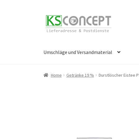
Zur
Zum
Navigation
Inhalt
springen
springen
Umschläge und Versandmaterial
Start
Cookie-Richtlinie (EU)
Datenschutzerk
Home
Getränke 19 %
Durstlöscher Eistee Pf
Öffnungszeiten
Richtlinie für Rückerstattu
Widerrufsbelehrung