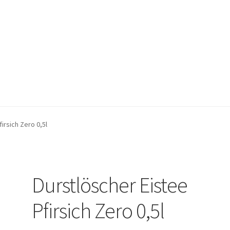
lärung
Herzlich Willkommen
Impressum
Kasse
Kontakt
Mein Kon
irsich Zero 0,5l
ngen und Rückgaben
Versand und Zahlungsbedingungen
Warenkor
Durstlöscher Eistee
Pfirsich Zero 0,5l