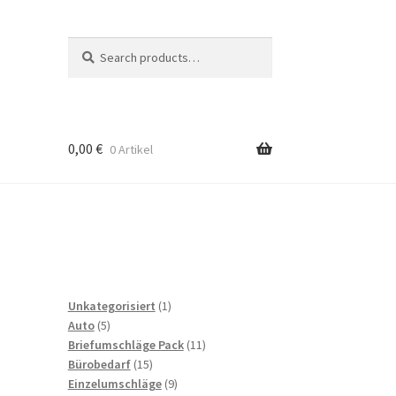
Search
Search
for:
0,00
€
0 Artikel
to
b
1
Unkategorisiert
1
5
product
Auto
5
products
11
Briefumschläge Pack
11
15
products
Bürobedarf
15
products
9
Einzelumschläge
9