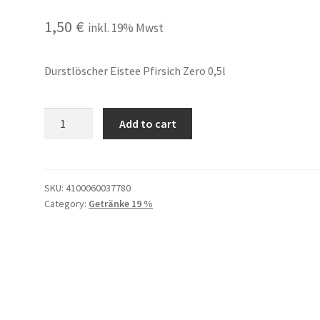
1,50
€
inkl. 19% Mwst
Durstlöscher Eistee Pfirsich Zero 0,5l
Durstlöscher
Add to cart
Eistee
Pfirsich
Zero
0,5l
SKU:
4100060037780
Category:
Getränke 19 %
quantity