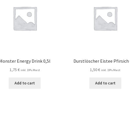
Monster Energy Drink 0,5l
Durstlöscher Eistee Pfirsich 
1,75
€
1,50
€
inkl. 19% Mwst
inkl. 19% Mwst
Add to cart
Add to cart