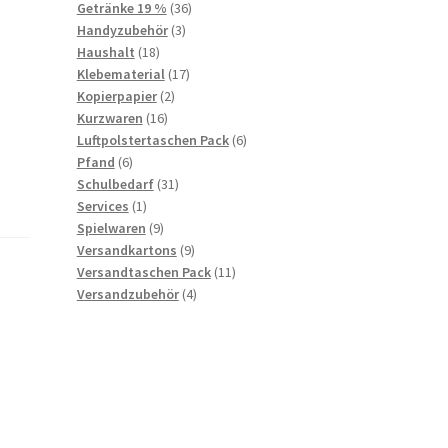
36
products
Getränke 19 %
36
3
products
Handyzubehör
3
18
products
Haushalt
18
products
17
Klebematerial
17
2
products
Kopierpapier
2
16
products
Kurzwaren
16
products
6
Luftpolstertaschen Pack
6
6
products
Pfand
6
products
31
Schulbedarf
31
1
products
Services
1
product
9
Spielwaren
9
products
9
Versandkartons
9
products
11
Versandtaschen Pack
11
4
products
Versandzubehör
4
products