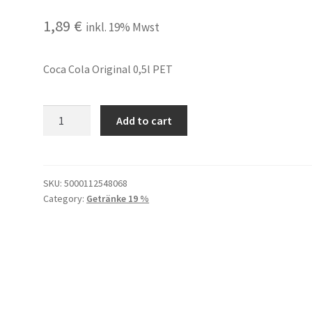
1,89
€
inkl. 19% Mwst
Coca Cola Original 0,5l PET
Coca
Add to cart
Cola
Original
0,5l
PET
SKU:
5000112548068
Category:
Getränke 19 %
quantity