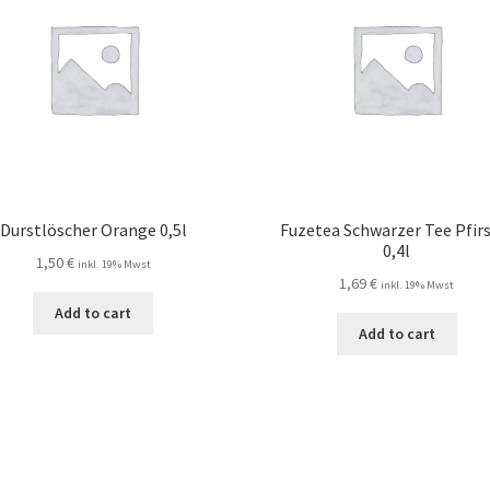
Durstlöscher Orange 0,5l
Fuzetea Schwarzer Tee Pfirs
0,4l
1,50
€
inkl. 19% Mwst
1,69
€
inkl. 19% Mwst
Add to cart
Add to cart