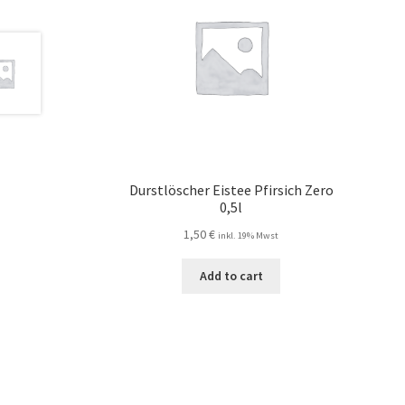
Durstlöscher Eistee Pfirsich Zero
0,5l
1,50
€
inkl. 19% Mwst
Add to cart