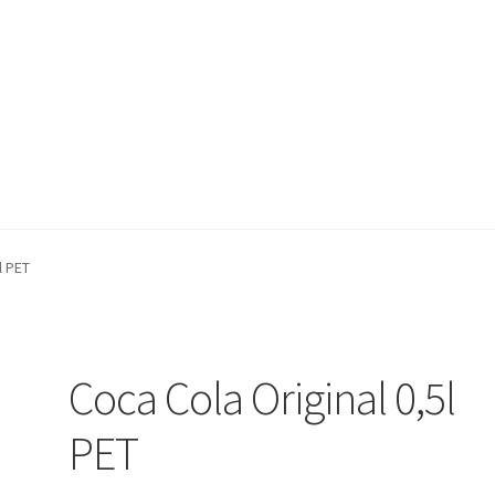
lärung
Herzlich Willkommen
Impressum
Kasse
Kontakt
Mein Kon
l PET
ngen und Rückgaben
Versand und Zahlungsbedingungen
Warenkor
Coca Cola Original 0,5l
PET