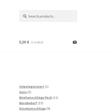
Search
Search
for:
0,00
€
0 Artikel
to
b
1
Unkategorisiert
1
5
product
Auto
5
products
11
Briefumschläge Pack
11
15
products
Bürobedarf
15
products
9
Einzelumschläge
9