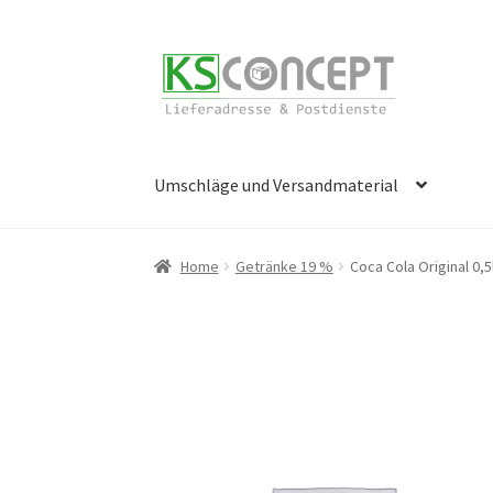
Zur
Zum
Navigation
Inhalt
springen
springen
Umschläge und Versandmaterial
Start
Cookie-Richtlinie (EU)
Datenschutzerk
Home
Getränke 19 %
Coca Cola Original 0,5
Öffnungszeiten
Richtlinie für Rückerstattu
Widerrufsbelehrung